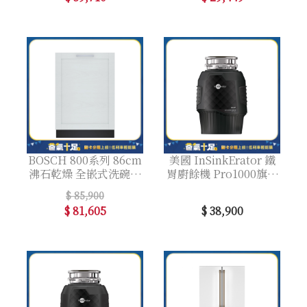
BOSCH 800系列 86cm
美國 InSinkErator 鐵
沸石乾燥 全嵌式洗碗機
胃廚餘機 Pro1000旗艦
可更換門板
款 馬力1HP
$ 85,900
$ 81,605
$ 38,900