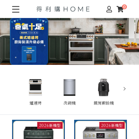
爐連烤
洗碗機
鐵胃廚餘機
冰
2026新機型
2026新機型