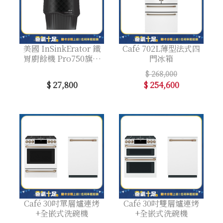
美國 InSinkErator 鐵
Café 702L薄型法式四
胃廚餘機 Pro750旗艦
門冰箱
款 馬力3/4HP
$ 268,000
$ 27,800
$ 254,600
Café 30吋單層爐連烤
Café 30吋雙層爐連烤
+全嵌式洗碗機
+全嵌式洗碗機