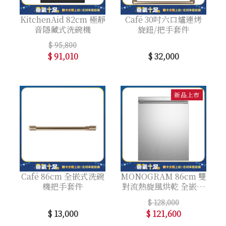
KitchenAid 82cm 極靜
Café 30吋六口爐連烤
音隱藏式洗碗機
旋鈕/把手套件
$ 95,800
$ 91,010
$ 32,000
新品上市
Café 86cm 全嵌式洗碗
MONOGRAM 86cm 雙
機把手套件
對流熱旋風烘乾 全嵌式
洗碗機(不含把手)
$ 128,000
$ 13,000
$ 121,600