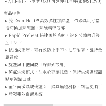
7/13-8/16 下單贈 OXO 可延伸料理秤(市價$1,290)
商品特色
▸ 雙 Even-Heat™ 高效彈性加熱區，依鍋具尺寸靈
活切換加熱範圍，熱能精準傳導
▸ Rapid Preheat 快速預熱系統，約 8 分鐘內升溫
至 175 °C
▸ 抗指紋塗層，可有效防止手印、油汙附著，維持金
屬質感
▸ 旋鈕與手把同屬「線條式設計」
▸ 蒸氣烘烤模式，注水於專屬托盤，保持烘烤過程甜
點更濕潤口感
▸ 全平面微晶玻璃爐面，鍋具無縫滑移，料理更順手
▸ 烤箱雙效自清系統