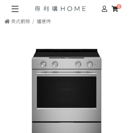
美式廚房
爐連烤