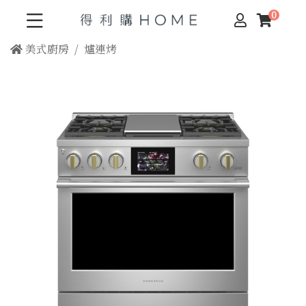
美式廚房
爐連烤