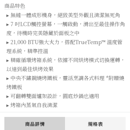
商品特色
▸ 無縫一體成形機身，絕致美型外觀且清潔無死角
▸ 7 吋LCD觸控螢幕，一觸啟動，滑出至最佳操作角
度，待機時完美隱藏於面板之中
▸ 21,000 BTU強大火力，搭配TrueTemp™ 溫度管
理系統，精準控溫
▸ 精確循環烤箱系統，依據不同烘烤模式切換運轉，
以達到最佳烘烤效果
▸ 中央不鏽鋼燒烤鐵板，靈活烹調各式料理 *附贈燒
烤鐵板
▸ 可翻轉雙面爐架設計，圓底炒鍋也適用
▸ 烤箱內蒸氣自我清潔
商品詳情
規格表