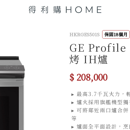
HKRGES501S
保固18個月
GE Profi
烤 IH爐
$ 208,000
▸ 最高3.7千瓦火力
▸ 爐火採用旗艦機型
▸ 可將鄰近兩口爐合
等
▸ 爐面全平面設計，