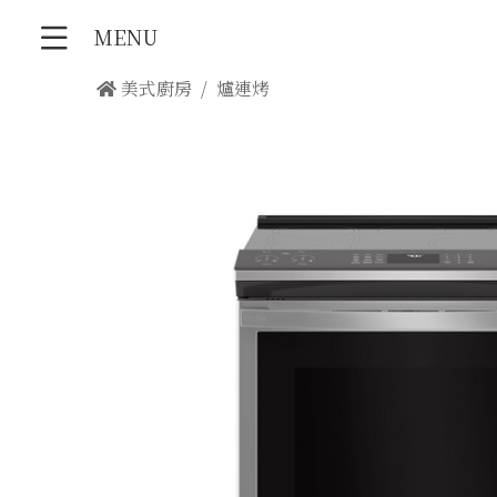
MENU
美式廚房
爐連烤