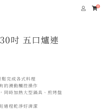
le 30吋 五口爐連
，輕鬆完成各式料理
獨有的滑動觸控操作
併，同時加熱大型鍋具、煎烤盤
烹飪過程乾淨好清潔