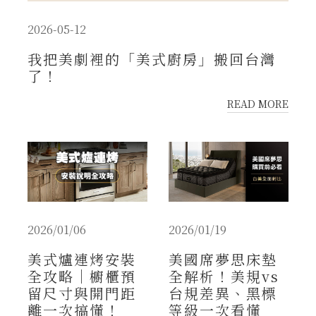
2026-05-12
我把美劇裡的「美式廚房」搬回台灣
了！
READ MORE
2026/01/06
2026/01/19
美式爐連烤安裝
美國席夢思床墊
全攻略｜櫥櫃預
全解析！美規vs
留尺寸與開門距
台規差異、黑標
離一次搞懂！
等級一次看懂