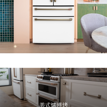
美式爐連烤