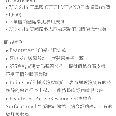
7/13-8/16 下單贈 CULTI MILANO居家噴霧(市價
$1,650)
下單贈美國席夢思專用床包
7/13-8/16 美國席夢思電動床超值加購價低至2萬
商品特色
▸ Beautyrest 100週年紀念款
▸ 經典表布織縫設計，席夢思美學工藝
▸ 875高密度獨立筒彈簧分佈，提供優越分區支撐、
不受干擾的睡眠體驗
▸ InfiniCool® 極致涼感纖維，表布觸感涼爽有助將
多餘的熱氣從身上帶走，維持整晚舒適睡眠溫度
▸ Beautyrest ActiveResponse 記憶棉與
SurfaceTouch™ 凝膠記憶棉，貼合舒適設計，有助
於舒緩酸痛