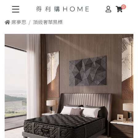
席夢思
頂級奢華黑標