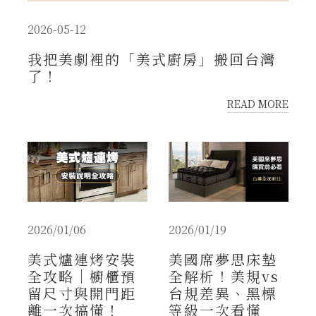
2026-05-12
我把美劇裡的「美式廚房」搬回台灣
了！
READ MORE
2026/01/06
2026/01/19
美式爐連烤安裝
美國席夢思床墊
全攻略｜櫥櫃預
全解析！美規vs
留尺寸與開門距
台規差異、黑標
離一次搞懂！
等級一次看懂