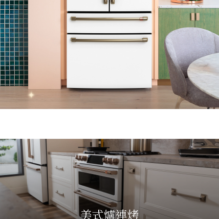
美式爐連烤