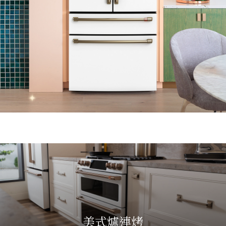
美式爐連烤