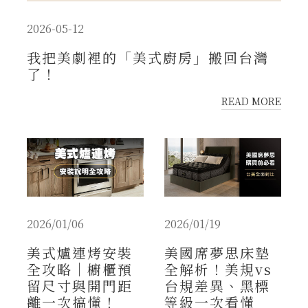
2026-05-12
我把美劇裡的「美式廚房」搬回台灣
了！
READ MORE
2026/01/06
2026/01/19
美式爐連烤安裝
美國席夢思床墊
全攻略｜櫥櫃預
全解析！美規vs
留尺寸與開門距
台規差異、黑標
離一次搞懂！
等級一次看懂