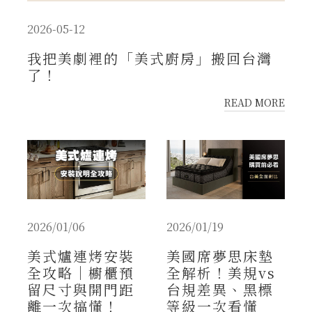
2026-05-12
我把美劇裡的「美式廚房」搬回台灣
了！
READ MORE
2026/01/06
2026/01/19
美式爐連烤安裝
美國席夢思床墊
全攻略｜櫥櫃預
全解析！美規vs
留尺寸與開門距
台規差異、黑標
離一次搞懂！
等級一次看懂