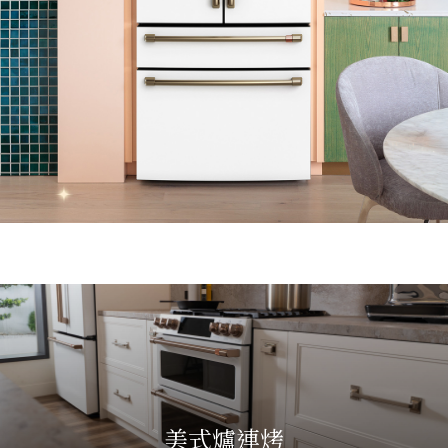
美式爐連烤