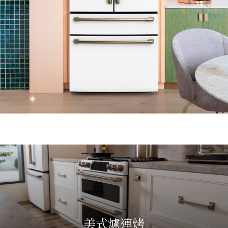
美式爐連烤