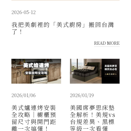
2026-05-12
我把美劇裡的「美式廚房」搬回台灣
了！
READ MORE
2026/01/06
2026/01/19
美式爐連烤安裝
美國席夢思床墊
全攻略｜櫥櫃預
全解析！美規vs
留尺寸與開門距
台規差異、黑標
離一次搞懂！
等級一次看懂